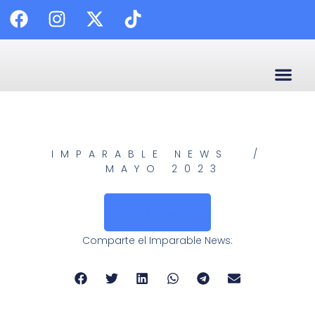
🗣️ Enl
✍️ C
😷 Calidad
📰 Palabra
IMPARABLE NEWS
/
MAYO 2023
Descargar
Comparte el Imparable News: