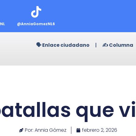
NL
@AnniaGomezNL6
🗣️ Enlace ciudadano
✍️ Columna
batallas que v
Por: Annia Gómez
febrero 2, 2026