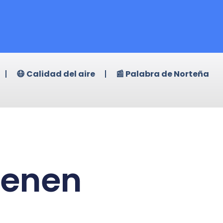
😷 Calidad del aire
📰 Palabra de Norteña
ienen