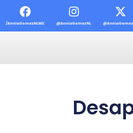
/AnniaGomezNLMX
@AnniaGomezNL
@AnniaGomez
Desap