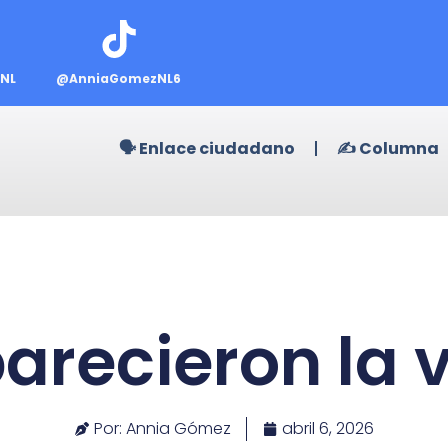
NL
@AnniaGomezNL6
🗣️ Enlace ciudadano
✍️ Columna
arecieron la 
Por: Annia Gómez
abril 6, 2026