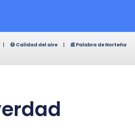
😷 Calidad del aire
📰 Palabra de Norteña
verdad